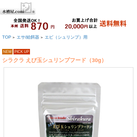
TOP
エサ/給餌器
エビ（シュリンプ）用
>
>
NEW
PICK UP
シラクラ えび玉シュリンプフード（30g）