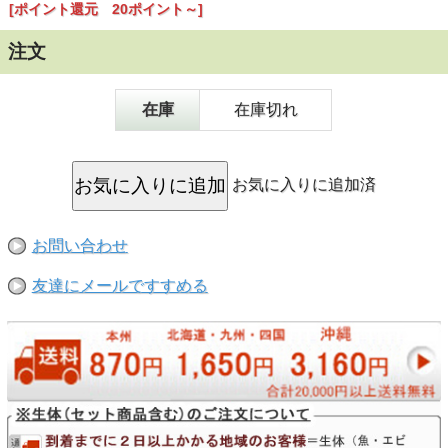
■原料は100％天然素材なので、環境にも優しく生体に安心
[ポイント還元 20ポイント～]
してご使用できます?
▼使用方法
注文
●「10リットル ： 1滴」が使用基準です。
60cm水槽 ： スポイト1回で約6～7滴（6～7cc）
在庫
在庫切れ
40cm水槽 ： 約4滴が基準使用量です。
飼育水の交換後に投入するか1週間に1度規定量を投入しま
す。
お気に入りに追加済
お問い合わせ
友達にメールですすめる