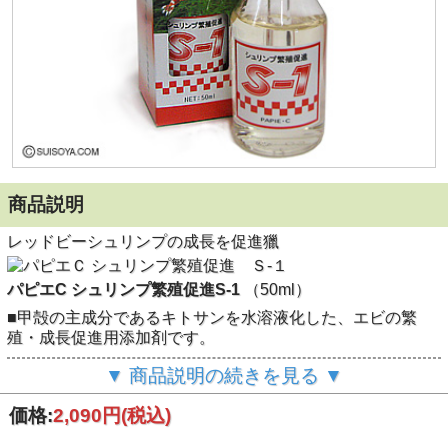
商品説明
レッドビーシュリンプの成長を促進獵
パピエC シュリンプ繁殖促進S-1
（50ml）
■甲殻の主成分であるキトサンを水溶液化した、エビの繁
殖・成長促進用添加剤です。
■S-1は、この脱皮を促進し、成長を補助する目的の製品で
▼ 商品説明の続きを見る ▼
す。
■高濃度のキトサンを水溶液化し、発色を促進するための微
価格:
2,090円
(税込)
量元素を配合した製品です。