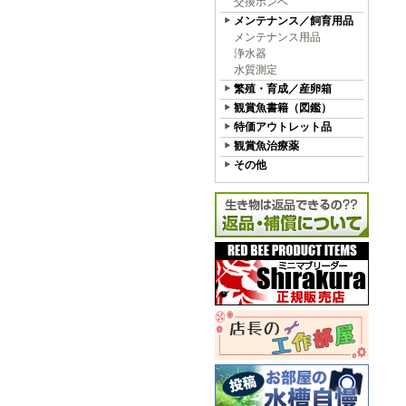
交換ボンベ
メンテナンス／飼育用品
メンテナンス用品
浄水器
水質測定
繁殖・育成／産卵箱
観賞魚書籍（図鑑）
特価アウトレット品
観賞魚治療薬
その他