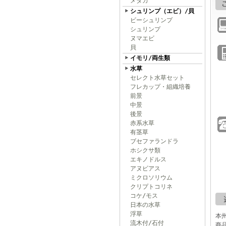
メダカ
シュリンプ（エビ）/貝
ビーシュリンプ
シュリンプ
ヌマエビ
貝
イモリ/両生類
水草
セレクト水草セット
フレカップ・組織培養
前景
中景
後景
赤系水草
有茎草
ブセファランドラ
ホシクサ類
エキノドルス
アヌビアス
ミクロソリウム
クリプトコリネ
コケ/モス
日本の水草
浮草
本州
流木付/石付
商品