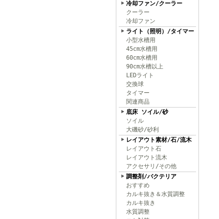
冷却ファン/クーラー
クーラー
冷却ファン
ライト（照明）/タイマー
小型水槽用
45cm水槽用
60cm水槽用
90cm水槽以上
LEDライト
交換球
タイマー
関連商品
底床 ソイル/砂
ソイル
大磯砂/砂利
レイアウト素材/石/流木
レイアウト石
レイアウト流木
アクセサリ/その他
調整剤/バクテリア
おすすめ
カルキ抜き＆水質調整
カルキ抜き
水質調整