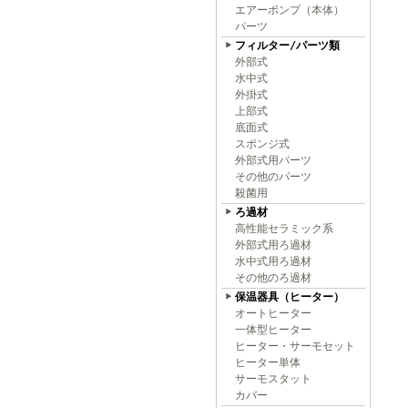
エアーポンプ（本体）
パーツ
フィルター/パーツ類
外部式
水中式
外掛式
上部式
底面式
スポンジ式
外部式用パーツ
その他のパーツ
殺菌用
ろ過材
高性能セラミック系
外部式用ろ過材
水中式用ろ過材
その他のろ過材
保温器具（ヒーター）
オートヒーター
一体型ヒーター
ヒーター・サーモセット
ヒーター単体
サーモスタット
カバー