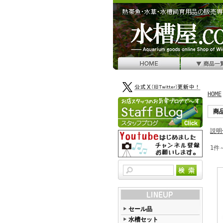
HOME
商
説明
1件
セール品
水槽セット