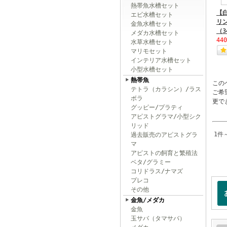
熱帯魚水槽セット
【
エビ水槽セット
リ
金魚水槽セット
（3
メダカ水槽セット
44
水草水槽セット
マリモセット
インテリア水槽セット
小型水槽セット
熱帯魚
この
テトラ（カラシン）/ラス
ご希
ボラ
更で
グッピー/プラティ
アピストグラマ/小型シク
リッド
1件
過去販売のアピストグラ
マ
アピストの飼育と繁殖法
ベタ/グラミー
コリドラス/ナマズ
プレコ
その他
金魚/メダカ
金魚
玉サバ（タマサバ）