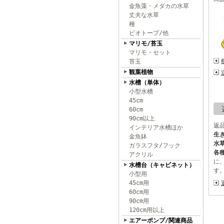
金魚藻・メダカの水草
丈夫な水草
※
種
※
ビオトープ/他
マリモ/苔玉
マリモ・セット
苔玉
観葉植物
水槽（単体）
小型水槽
45cm
60cm
90cm以上
返
インテリア水槽ほか
生
金魚鉢
水
ガラスフタ/フック
各
アクリル
に
水槽台（キャビネット）
す
小型用
45cm用
60cm用
90cm用
120cm用以上
エアーポンプ/関連商品