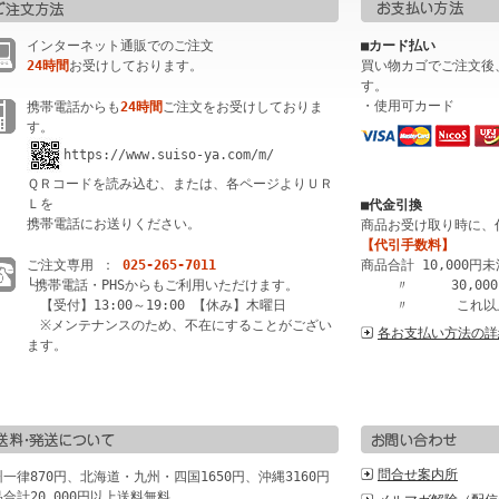
インターネット通販でのご注文
■カード払い
24時間
お受けしております。
買い物カゴでご注文後
す。
・使用可カード
携帯電話からも
24時間
ご注文をお受けしておりま
す。
https://www.suiso-ya.com/m/
ＱＲコードを読み込む、または、各ページよりＵＲ
Ｌを
■代金引換
携帯電話にお送りください。
商品お受け取り時に、
【代引手数料】
ご注文専用 ：
025-265-7011
商品合計 10,000円
└携帯電話・PHSからもご利用いただけます。
〃 30,000
【受付】13:00～19:00 【休み】木曜日
〃 これ以上
※メンテナンスのため、不在にすることがござい
各お支払い方法の詳
ます。
問合せ案内所
一律870円、北海道・九州・四国1650円、沖縄3160円
合計20,000円以上送料無料