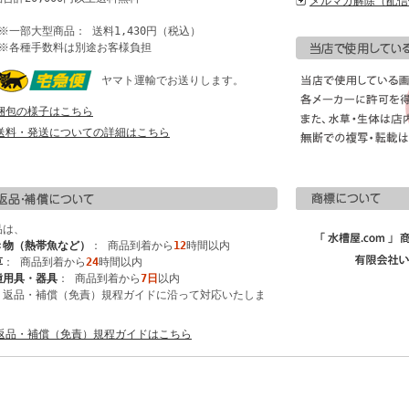
メルマガ解除（配信
一部大型商品： 送料1,430円（税込）
各種手数料は別途お客様負担
ヤマト運輸でお送りします。
梱包の様子はこちら
送料・発送についての詳細はこちら
品は、
き物（熱帯魚など）
： 商品到着から
12
時間以内
草
： 商品到着から
24
時間以内
種用具・器具
： 商品到着から
7日
以内
、返品・補償（免責）規程ガイドに沿って対応いたしま
。
返品・補償（免責）規程ガイドはこちら