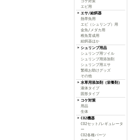
コケ対策
エビ用
エサ/給餌器
熱帯魚用
エビ（シュリンプ）用
金魚/メダカ用
稚魚育成用
給餌器ほか
シュリンプ用品
シュリンプ用ソイル
シュリンプ用添加剤
シュリンプ用エサ
繁殖お助けグッズ
その他
水草用添加剤（栄養剤）
液体タイプ
固形タイプ
コケ対策
用品
生体
CO2機器
CO2セット/レギュレータ
ー
CO2各種パーツ