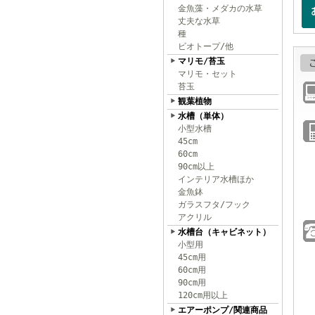
金魚藻・メダカの水草
丈夫な水草
種
ビオトープ/他
マリモ/苔玉
マリモ・セット
苔玉
観葉植物
水槽（単体）
小型水槽
45cm
60cm
90cm以上
インテリア水槽ほか
金魚鉢
ガラスフタ/フック
アクリル
水槽台（キャビネット）
小型用
45cm用
60cm用
90cm用
120cm用以上
エアーポンプ/関連商品