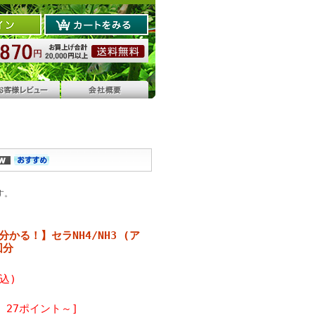
す。
かる！】セラNH4/NH3 (ア
回分
税込)
 27ポイント～]