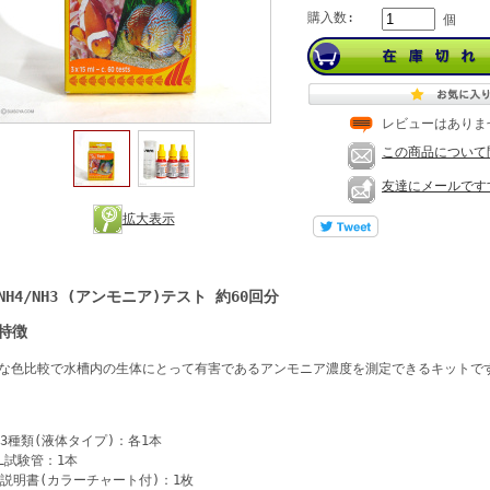
購入数:
個
レビューはありま
この商品について
友達にメールです
拡大表示
NH4/NH3 (アンモニア)テスト 約60回分
特徴
な色比較で水槽内の生体にとって有害であるアンモニア濃度を測定できるキットで
薬3種類(液体タイプ)：各1本
mL試験管：1本
扱説明書(カラーチャート付)：1枚