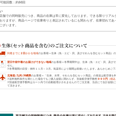
用可能回数：約60回
い
店舗での同時販売につき、商品の在庫は常に変化しております。できる限りリアル
おりますが、商品ページで在庫有りと表記されているにも関わらず、在庫切れであ
ございます。
到着までに
２日
かかる地域
のお客様＝生体（魚・エビ・貝、及びそれらを含むセット商品）の
翌日午前中着のお届けができない地域
のお客様＝冬季期間中は、生体（魚・エビ・貝、及びそ
せん。
※冬季期間の目安：例年１１月～３月。気温等により期間は前後いたします。あらかじめご了
北海道/九州/沖縄県
のお客様＝「生体、水草、それらを含むセット商品」の発送は航空便を
※送料無料条件を満たした場合でもご購入金額に関わらず、別途航空便手数料
９９０円
（税込
※別途航空便手数料はカート内での自動処理がされませんのでご注文後、当店にて合計金額に
て頂きます。