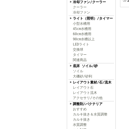
冷却ファン/クーラー
クーラー
冷却ファン
ライト（照明）/タイマー
小型水槽用
45cm水槽用
60cm水槽用
90cm水槽以上
LEDライト
交換球
タイマー
関連商品
底床 ソイル/砂
ソイル
大磯砂/砂利
レイアウト素材/石/流木
レイアウト石
レイアウト流木
アクセサリ/その他
調整剤/バクテリア
おすすめ
カルキ抜き＆水質調整
カルキ抜き
水質調整