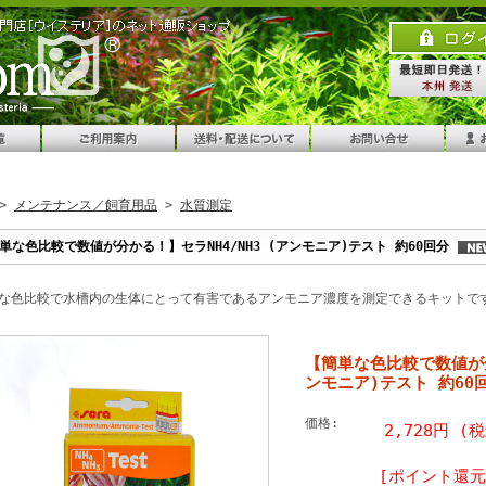
>
メンテナンス／飼育用品
>
水質測定
単な色比較で数値が分かる！】セラNH4/NH3 (アンモニア)テスト 約60回分
な色比較で水槽内の生体にとって有害であるアンモニア濃度を測定できるキットで
【簡単な色比較で数値が分
ンモニア)テスト 約60
価格:
2,728円 (
[ポイント還元