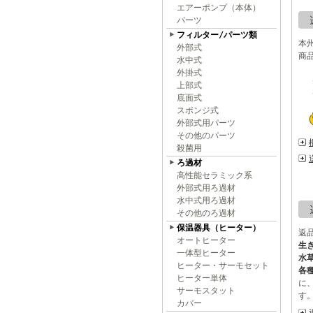
エアーポンプ（本体）
パーツ
フィルター/パーツ類
本州
外部式
商品
水中式
外掛式
※
上部式
※
底面式
スポンジ式
外部式用パーツ
その他のパーツ
殺菌用
ろ過材
高性能セラミック系
外部式用ろ過材
水中式用ろ過材
その他のろ過材
保温器具（ヒーター）
返
オートヒーター
生
一体型ヒーター
水
ヒーター・サーモセット
各
ヒーター単体
に
サーモスタット
す
カバー