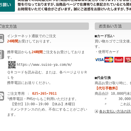
インターネット通販でのご注文
■カード払い
24時間
お受けしております。
買い物カゴでご注文後
す。
・使用可カード
携帯電話からも
24時間
ご注文をお受けしておりま
す。
https://www.suiso-ya.com/m/
ＱＲコードを読み込む、または、各ページよりＵＲ
Ｌを
■代金引換
携帯電話にお送りください。
商品お受け取り時に、
【代引手数料】
ご注文専用 ：
025-265-7011
商品合計 10,000円
└携帯電話・PHSからもご利用いただけます。
〃 30,000
【受付】13:00～19:00 【休み】木曜日
〃 これ以上
※メンテナンスのため、不在にすることがござい
各お支払い方法の詳
ます。