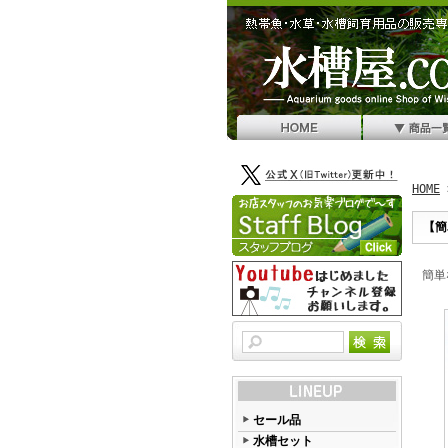
HOME
【簡
簡単
セール品
水槽セット