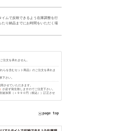
タイムで反映できるよう在庫調整を行
ったり納品までにお時間をいただく場
ご注文を承れません。
れらを含むセット商品）のご注文を承れま
承下さい。
利用させていただきます。
）
が必ず発生致しますのでご注意下さい。
別途加算（＋９９０円（税込））訂正させ
page top