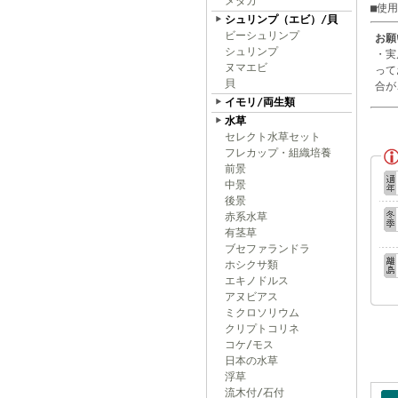
メダカ
■使
シュリンプ（エビ）/貝
ビーシュリンプ
お願
シュリンプ
・実
ヌマエビ
って
貝
合が
イモリ/両生類
水草
セレクト水草セット
フレカップ・組織培養
前景
中景
後景
赤系水草
有茎草
ブセファランドラ
ホシクサ類
エキノドルス
アヌビアス
ミクロソリウム
クリプトコリネ
コケ/モス
日本の水草
浮草
流木付/石付