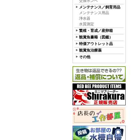
交換ボンベ
メンテナンス／飼育用品
メンテナンス用品
浄水器
水質測定
繁殖・育成／産卵箱
観賞魚書籍（図鑑）
特価アウトレット品
観賞魚治療薬
その他