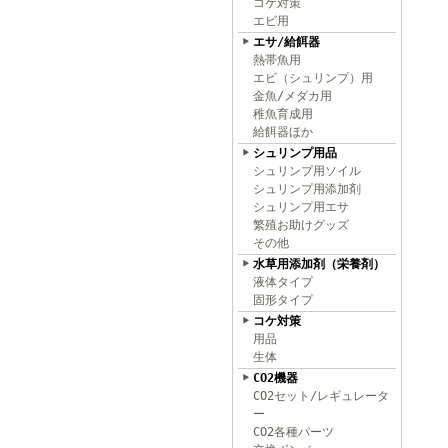
コケ対策
エビ用
エサ/給餌器
熱帯魚用
エビ（シュリンプ）用
金魚/メダカ用
稚魚育成用
給餌器ほか
シュリンプ用品
シュリンプ用ソイル
シュリンプ用添加剤
シュリンプ用エサ
繁殖お助けグッズ
その他
水草用添加剤（栄養剤）
液体タイプ
固形タイプ
コケ対策
用品
生体
CO2機器
CO2セット/レギュレータ
ー
CO2各種パーツ