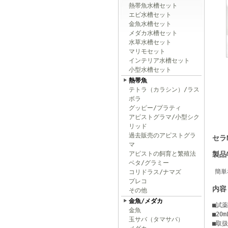
熱帯魚水槽セット
エビ水槽セット
金魚水槽セット
メダカ水槽セット
水草水槽セット
マリモセット
インテリア水槽セット
小型水槽セット
熱帯魚
テトラ（カラシン）/ラス
ボラ
グッピー/プラティ
アピストグラマ/小型シク
リッド
過去販売のアピストグラ
セラ
マ
アピストの飼育と繁殖法
製品
ベタ/グラミー
簡単
コリドラス/ナマズ
プレコ
内容
その他
金魚/メダカ
■試
金魚
■20
玉サバ（タマサバ）
■取