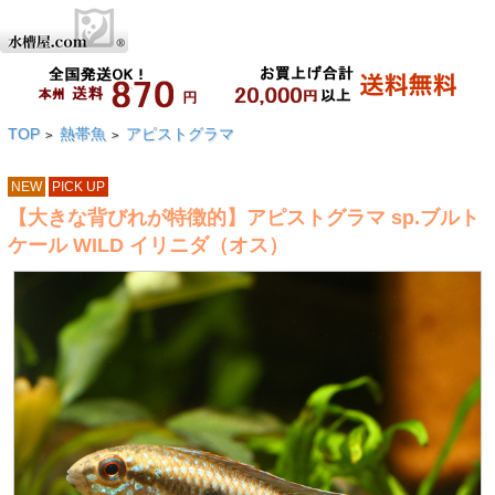
TOP
熱帯魚
アピストグラマ
>
>
NEW
PICK UP
【大きな背びれが特徴的】アピストグラマ sp.ブルト
ケール WILD イリニダ（オス）