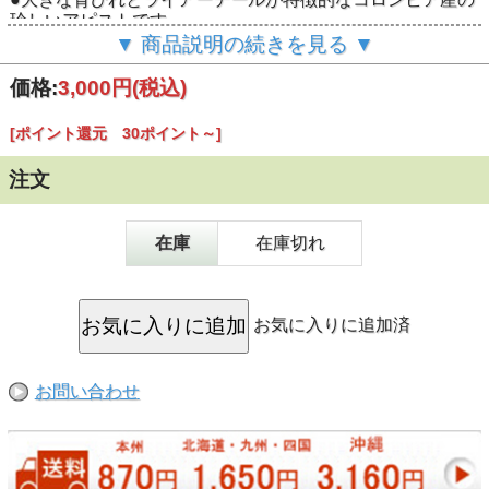
珍しいアピストです。
▼ 商品説明の続きを見る ▼
●一般的なアピストグラマの飼育環境であれば飼育は難しく
なく、小型カラシンなどと混泳させる飼育方法もオススメ
価格:
3,000円
(税込)
です。
●基本的に粒、フレークなど、どのタイプのエサでもよく食
べてくれますが、健康な体型を維持するためにも、数種類
[ポイント還元 30ポイント～]
のエサをこまめに与えるのが理想です。
注文
●他のドワーフシクリッド同様にテリトリーを持ったり他の
魚を追いかけることがありますが、その場合は隠れ家を多
くするなどの対策を行うとよいです。
在庫
在庫切れ
●気がつくとメスが子どもを連れて泳いでいることもありま
すが、確実に繁殖を狙うなら、ペアのみの飼育がよいで
す。
お気に入りに追加済
☆水槽屋店長から一言
お問い合わせ
今回はオスだけでのリリースとなりますので、ペアの場合
と比べて大幅にお買い得にしています。
今後、メスが入手できるタイミングに備えて、オスだけス
トックしておくのも良いのではないでしょうか？