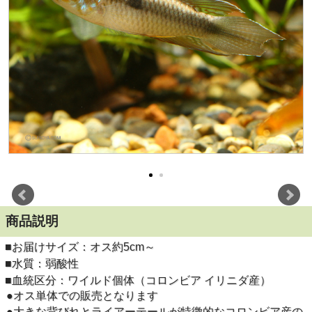
商品説明
■お届けサイズ：オス約5cm～
■水質：弱酸性
■血統区分：ワイルド個体（コロンビア イリニダ産）
●オス単体での販売となります
●大きな背びれとライアーテールが特徴的なコロンビア産の