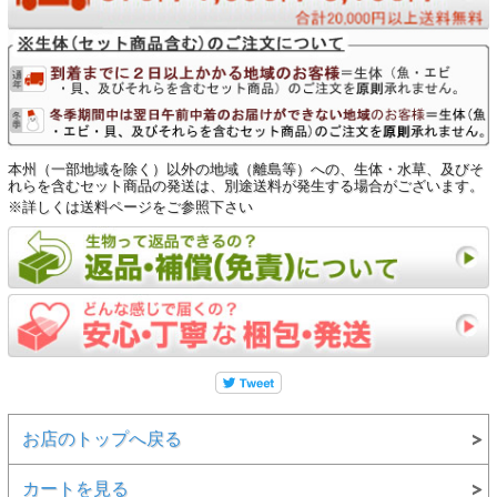
もちろん、オス単体で飼育してもとても魅力的なアピスト
であることには変わりありませんね。
この様な貴重な種が自宅の水槽に泳いでいることを想像す
るだけで、マニアの方は堪らないのではないでしょうか？
※血統区分について
本州（一部地域を除く）以外の地域（離島等）への、生体・水草、及びそ
ワイルド個体(WILD) ‐ 天然の川や湖採集された個体で
れらを含むセット商品の発送は、別途送料が発生する場合がございます。
す。自然で生まれた美しさと、ロマンを感じさせてくれるの
※詳しくは送料ページをご参照下さい
が特徴です。
滅多に輸入されない種類や産地をコレクション、系統維持を
する楽しみもあります。
ブリード個体 ‐ 人の手により繁殖された個体で、珍し
い種の系統維持や色彩を美しくする改良など、その目的は
色々です。
しっかりと系統維持された個体は、ワイルド個体と比べても
殆ど違い無いことも多いです。
一般的にワイルド個体に比べて採集、輸送時のストレスが少
ないことと、水槽の水に慣れている分、
お店のトップへ戻る
ワイルド個体よりも飼育が容易とされます。 初めてアピス
トグラマをされる方には特にお薦めです。
カートを見る