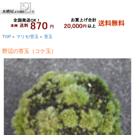
TOP
マリモ/苔玉
苔玉
>
>
野辺の苔玉（コケ玉）