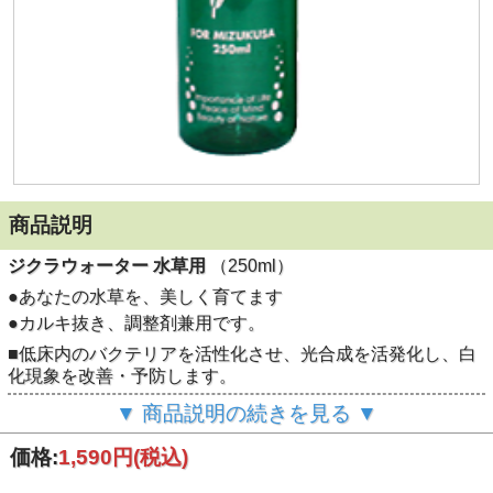
商品説明
ジクラウォーター 水草用
（250ml）
●あなたの水草を、美しく育てます
●カルキ抜き、調整剤兼用です。
■低床内のバクテリアを活性化させ、光合成を活発化し、白
化現象を改善・予防します。
■あらゆる水草に有効です
▼ 商品説明の続きを見る ▼
■カルキ（塩素）を安全に中和します。
■水換えとろ過層の掃除は同時にはしないで下さい
価格:
1,590円
(税込)
■本品と薬との併用は問題ございません、入れすぎても熱帯