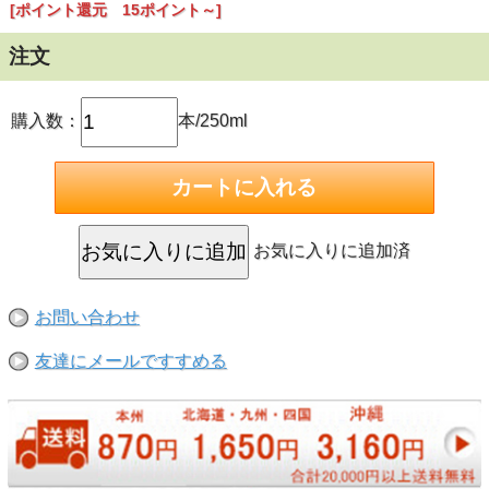
魚・水草には害は有りません。
[ポイント還元 15ポイント～]
■使用方法
注文
・通常１週間に１回、「水 10リットル ： 本品 5ml 」程度を
直接添加して下さい。
・カルキの中和も行います。
購入数：
本/250ml
お気に入りに追加済
お問い合わせ
友達にメールですすめる