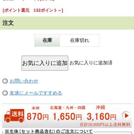
属、細菌を除去し、中和剤を使わずに換水時のベースとなる
飼育水を作り出す、熱帯魚水槽用浄水器の標準モデルです。
[ポイント還元 132ポイント～]
●天然素材にこだわり自然の水に近づけることで魚や水草に
優しい飼育水を創ることができます。
注文
●RO浄水器（エキスパート150等）へのグレードアップが可
能。
在庫
在庫切れ
●初心者からマニアまで幅広いニーズに応えることができる
観賞魚用浄水器です。
お気に入りに追加済
お問い合わせ
友達にメールですすめる