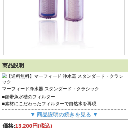
商品説明
マーフィード浄水器 スタンダード・クラシック
■熱帯魚水槽のフィルター
■素材にこだわったフィルターで自然水を再現
■毎時420リットルの処理能力！ナチュラルコットン・ファ
▼ 商品説明の続きを見る ▼
イバーカーボンは30～50tの製水能力（源水温度4～38℃）
●水道に専用ホースで接続するだけで有害な残留塩素や金
価格:
13,200円
(税込)