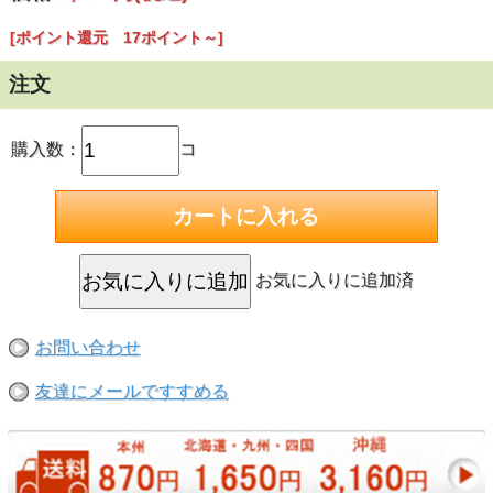
[ポイント還元 17ポイント～]
テトラ オートワンタッチフィルター・AT-20（15～32cm水
注文
槽用）
■外掛け式フィルター
購入数：
コ
■付属品： 専用ろ材（バイオバッグジュニア付）、延長吸水
パイプ付
お気に入りに追加済
お問い合わせ
友達にメールですすめる